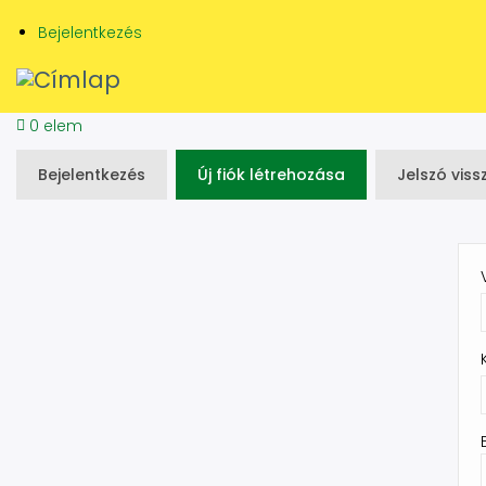
Ugrás
Bejelentkezés
a
tartalomra
0 elem
Elsődleges
Bejelentkezés
Új fiók létrehozása
(aktív
Jelszó viss
fül)
fülek